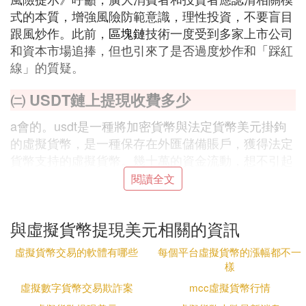
式的本質，增強風險防範意識，理性投資，不要盲目
跟風炒作。此前，
區塊鏈
技術一度受到多家上市公司
和資本市場追捧，但也引來了是否過度炒作和「踩紅
線」的質疑。
㈡ USDT鏈上提現收費多少
a會的。usdt是一種將加密貨幣與法定貨幣美元掛鉤
的虛擬貨幣，是一種保存在外匯儲備賬戶，獲得法定
貨幣支持的虛擬貨幣。幾十萬的資金流動，想不引起
銀行的注意都難，不被查的概率極校涉及到外匯交易
閱讀全文
層面，肯定會引起銀行方面一定的警惕
㈢ hi幣,美金可以提現出來嗎
與虛擬貨幣提現美元相關的資訊
hi幣,美金可以提現出來
虛擬貨幣交易的軟體有哪些
每個平台虛擬貨幣的漲幅都不一
樣
24小時提取限制:7610.35 HI，網路手續費:10 HI，您
的提取請求會在1-2工作日內處理，建議量大再一起
虛擬數字貨幣交易欺詐案
mcc虛擬貨幣行情
提取，手續費有點高。這些虛擬的慎重考慮。hi屬於