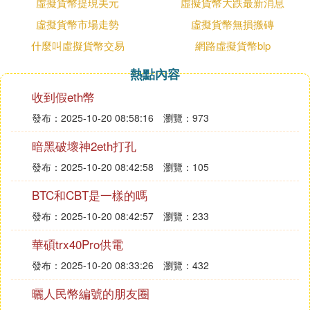
虛擬貨幣提現美元
虛擬貨幣大跌最新消息
虛擬貨幣，又名嗨幣、hicoin、XHi。
虛擬貨幣市場走勢
虛擬貨幣無損搬磚
1、其貨幣總量已達到100億。由韓國企業推出，201
什麼叫虛擬貨幣交易
網路虛擬貨幣blp
6年發行，貨幣代碼早已對外公開。用戶可以在俄羅
斯的國際市場和網站上找到相關信息，但嚴格來說，
熱點內容
嗨幣屬於山寨幣，其投資價值和發展空間有限，用戶
收到假eth幣
投資需謹慎。
2、hi幣發行團隊致力於打造全球區塊鏈銀行。它通
發布：2025-10-20 08:58:16
瀏覽：973
過科技為用戶提供金融服務。它是第一個可以跨越系
暗黑破壞神2eth打孔
統鴻溝，實現移動支付和金融服務的平台。用戶可以
發布：2025-10-20 08:42:58
瀏覽：105
在這個平台上獲得一定的收益並提高他們擁有的資金
量。嗨幣的團隊比較齊全。員工擁有先進的開發理
BTC和CBT是一樣的嗎
念、豐富的運營經驗和強大的社會資源，能夠為平台
發布：2025-10-20 08:42:57
瀏覽：233
的良好發展提供質的基礎。用戶無需下載新應用即可
使用嗨幣，節省大量時間和空間。但是因為擺在你面
華碩trx40Pro供電
前的就一個網站，其他的都是別人告訴你的，要是網
發布：2025-10-20 08:33:26
瀏覽：432
站一關，那就什麼都沒有了，時間，金錢，還有自己
付出的努力都將付之東流。
曬人民幣編號的朋友圈