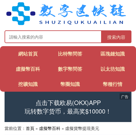
搜索內容
網站首頁
比特幣問答
區塊鏈知識
虛擬幣百科
數字幣問答
以太坊知識
挖礦知識
幣圈知識
幣種行情
广告
点击下载欧易(OKX)APP
玩转数字货币，最高奖$10000！
當前位置：
首頁
»
虛擬幣百科
» 虛擬貨幣提現美元