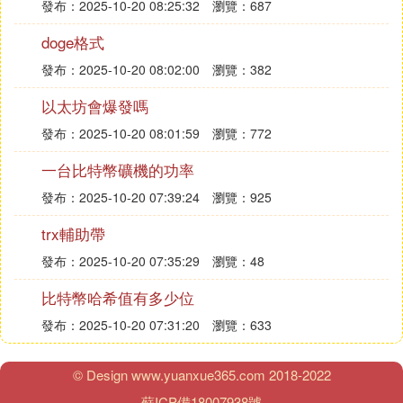
發布：2025-10-20 08:25:32
瀏覽：687
㈣ 香港虛擬貨幣提現怎麼收費
doge格式
香港虛擬貨幣提現手續費為30美金。香港虛擬
數字貨
發布：2025-10-20 08:02:00
瀏覽：382
幣
交易的手續費都是按照各自交易所的標准收費，收
費的手續費為30美金，取現金額小於或等於港幣200
以太坊會爆發嗎
00元的不收手續費。
發布：2025-10-20 08:01:59
瀏覽：772
㈤ 在華通證券提了USDT，什麼時候可以到
一台比特幣礦機的功率
賬啊
發布：2025-10-20 07:39:24
瀏覽：925
入金十分鍾到賬。出金分時間段，下午四點前當天晚
trx輔助帶
上到，如果下午四點後出金那就要明天晚上了。
發布：2025-10-20 07:35:29
瀏覽：48
㈥ 買USDT掙了100萬美元如何提現
比特幣哈希值有多少位
usdt變現最快的方法就是你先把usdt劃轉成法幣，然
發布：2025-10-20 07:31:20
瀏覽：633
後再去法幣出售。還要看你有多少usdt，然後找到合
適的承兌商，就可以交易了。溫馨提示:中國大陸用
© Design www.yuanxue365.com 2018-2022
戶各交易所已經開始慢慢准備清退現有存量用戶，再
蘇ICP備18007938號