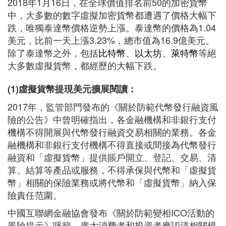
2018年1月16日，在全球價值排名前50的加密貨幣
中，大多數的數字虛擬加密貨幣都遭遇了價格大幅下
跌，唯獨泰達幣價格逆勢上漲。泰達幣的價格為1.04
美元，比前一天上漲3.23%，總市值為16.9億美元。
除了泰達幣之外，包括
比特幣
、
以太坊
、
萊特幣
等絕
大多數虛擬貨幣，都經歷的大幅下跌。
(1)虛擬貨幣提現美元擴展閱讀：
2017年，監管部門發布的《關於防範代幣發行融資風
險的公告》中曾明確指出，各金融機構和非銀行支付
機構不得開展與代幣發行融資交易相關的業務。各金
融機構和非銀行支付機構不得直接或間接為代幣發行
融資和「虛擬貨幣」提供賬戶開立、登記、交易、清
算、結算等產品或服務，不得承保與代幣和「虛擬貨
幣」相關的保險業務或將代幣和「虛擬貨幣」納入保
險責任范圍。
中國互聯網金融協會發布《關於防範變相ICO活動的
風險提示》呼籲，廣大消費者和投資者應認清相關模