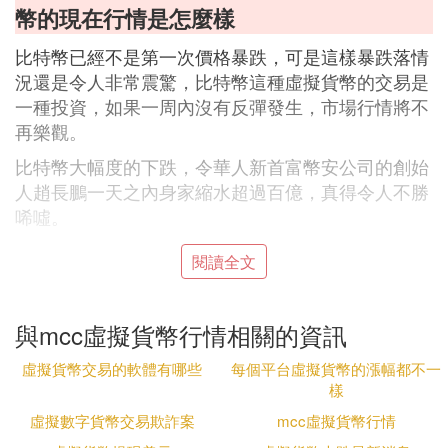
幣的現在行情是怎麼樣
比特幣已經不是第一次價格暴跌，可是這樣暴跌落情
況還是令人非常震驚，比特幣這種虛擬貨幣的交易是
一種投資，如果一周內沒有反彈發生，市場行情將不
再樂觀。
比特幣大幅度的下跌，令華人新首富幣安公司的創始
人趙長鵬一天之內身家縮水超過百億，真得令人不勝
唏噓。
一、比特幣連續多日價格下跌厲害，巨
閱讀全文
鯨公司卻大量買進
2021年12月初是所有比特幣投資者黑暗的日子 ，在1
與mcc虛擬貨幣行情相關的資訊
2月1日比特幣上漲至六萬美元的高點時，之後就開始
虛擬貨幣交易的軟體有哪些
每個平台虛擬貨幣的漲幅都不一
了瀑布式的行情，到了3日直接低至五萬美元，到了4
樣
日跌至四萬二千美元，一天內跌幅超過一萬元美元。
隨著比特幣的下跌，
虛擬數字貨幣交易欺詐案
以太坊
也跟著下跌，不過跌幅明
mcc虛擬貨幣行情