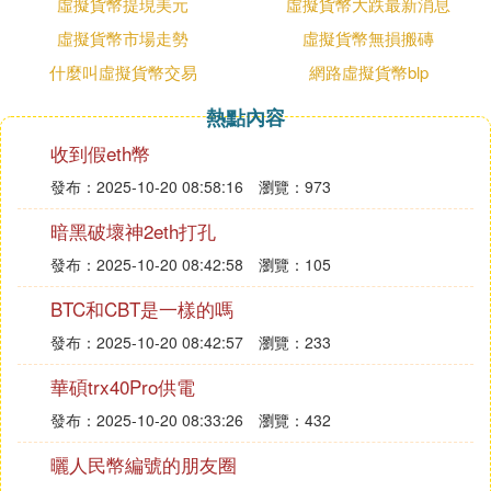
顯要小許多。值得注意的是在價格下跌的狀態下，持
虛擬貨幣提現美元
虛擬貨幣大跌最新消息
有比特幣最多的巨鯨公司卻在這種情況下大量的買
虛擬貨幣市場走勢
虛擬貨幣無損搬磚
進。
什麼叫虛擬貨幣交易
網路虛擬貨幣blp
總結
熱點內容
收到假eth幣
雖然比特幣有可能會發生反彈的情況，但比特幣不是
法定貨向，背後沒有實際價值支撐，一切的相關交易
發布：2025-10-20 08:58:16
瀏覽：973
是投資炒作，大家一定要加強風險意識，遠離風險，
暗黑破壞神2eth打孔
保護我們的私有財產。比特幣這種虛擬貨幣在全球來
說都，交易所都處在缺乏管理的狀態，可以說是灰色
發布：2025-10-20 08:42:58
瀏覽：105
地帶，幣安遭到英國、日本等許多國家金融監管機構
BTC和CBT是一樣的嗎
的告誡，並逐漸的將美國、中國等國家的用戶清退。
發布：2025-10-20 08:42:57
瀏覽：233
❺ 如何查看各種虛擬貨幣實時價格
華碩trx40Pro供電
國內最全最新的虛擬貨幣/
數字貨幣
的行情應該只有
發布：2025-10-20 08:33:26
瀏覽：432
英為財情才有了。
曬人民幣編號的朋友圈
看到其他朋友的回答，大部分是國外網站，或者行情