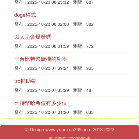
發布：2025-10-20 08:25:32
瀏覽：687
不全。
doge格式
而英為財情的網站可以查看多達2500+的數字貨幣
發布：2025-10-20 08:02:00
瀏覽：382
同時在各大手機應用商店同樣可以下載到英為財情的
以太坊會爆發嗎
APP
發布：2025-10-20 08:01:59
瀏覽：772
❻ 幣圈集體崩盤，22萬人爆倉，虛擬數字
一台比特幣礦機的功率
貨幣行情還會被繼續看好嗎
發布：2025-10-20 07:39:24
瀏覽：925
從幣圈集體崩盤，22萬人爆倉這個情況來分析，進一
trx輔助帶
步加深了外人對於虛擬數字貨幣的擔憂，它們的行情
也逐漸被人認清楚，越來越不看好。
發布：2025-10-20 07:35:29
瀏覽：48
第四個原因，虛擬數字貨幣具備著不安全性的特點。
比特幣哈希值有多少位
講得直白一點，這種沒有實體物支撐的虛擬數字貨
發布：2025-10-20 07:31:20
瀏覽：633
幣，完全就是網路上的一串數據而已，這種數據形勢
是很容易受到黑客的攻擊，事實上，虛擬數字貨幣也
© Design www.yuanxue365.com 2018-2022
確實受到了多次黑客的盜竊，事後，也沒辦法給以一
蘇ICP備18007938號