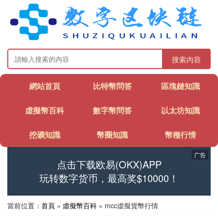
搜索內容
網站首頁
比特幣問答
區塊鏈知識
虛擬幣百科
數字幣問答
以太坊知識
挖礦知識
幣圈知識
幣種行情
广告
点击下载欧易(OKX)APP
玩转数字货币，最高奖$10000！
當前位置：
首頁
»
虛擬幣百科
» mcc虛擬貨幣行情