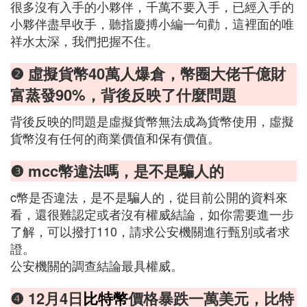
很多沒有入手的小夥伴，千萬不要入手，已經入手的
小夥伴盡早收手，聽指慶搏小編一句勸，這裡面的唯
祥水太深，我們把握不住。
❷ 虛擬貨幣40萬人爆倉，幣圈大佬千億財
富蒸發90%，背後反映了什麼問題
背後反映的問題是虛擬貨幣無法成為貨幣使用，虛擬
貨幣沒有任何的商業價值和保有價值。
❸ mcc幣違法嗎，是不是騙人的
c幣是否違法，是不是騙人的，從目前公開的資料來
看，還很難認定或者沒有權威結論，如你需要進一步
了解，可以撥打110，請求公安機關進行甄別或者求
證。
公安機關的調查結論最具權威。
❹ 12月4日
比特幣
價格暴跌一萬美元，比特